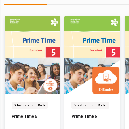
Schulbuch mit E-Book
LehrerInnenband
E-Book Solo
Digital
Digital
Schulbuch mit E-Book
LehrerInnenband
E-Book Solo
Digital
Digital
Schulbuch mit E-Book
Schulbuch mit E-Book+
Prime Time 5
Prime Time 5
Prime Time 5
Prime Time 6
Prime Time 6
Prime Time 5/6
Prime Time 5
Prime Time 5
Language in Use