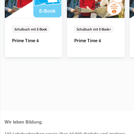
Schulbuch mit E-Book
LehrerInnenband
E-Book Solo
Digital
Digital
Schulbuch mit E-Book
LehrerInnenband
E-Book Solo
Digital
Digital
Schulbuch mit E-Book
Schulbuch mit E-Book+
Prime Time 5
Prime Time 5
Prime Time 5
Prime Time 6
Prime Time 6
Prime Time 5/6
Prime Time 6
Prime Time 6
Language in Use
Wir leben Bildung.