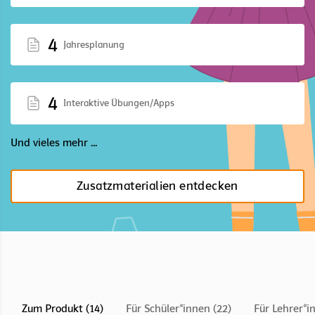
4
Jahresplanung
4
Interaktive Übungen/Apps
Und vieles mehr ...
Zusatzmaterialien entdecken
Zum Produkt (14)
Für Schüler*innen (22)
Für Lehrer*i