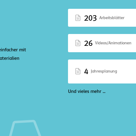
203
Arbeitsblätter
26
Videos/Animationen
einfacher mit
terialien
4
Jahresplanung
Und vieles mehr ...