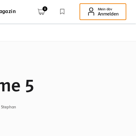
0
Mein öbv
agazin
Enter-Taste!
Anmelden
me 5
, Stephan