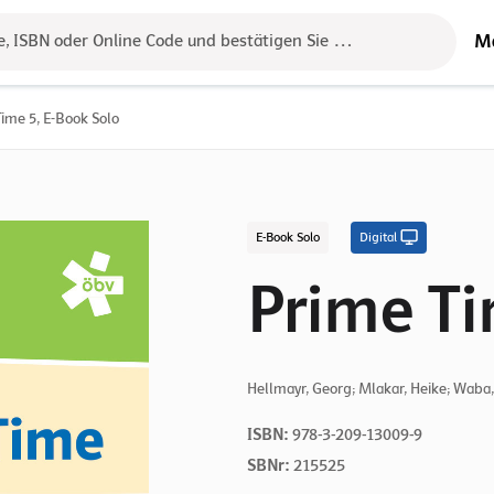
M
e, ISBN oder Online Code und bestätigen Sie das Ergebnis mit der 
ime 5, E-Book Solo
E-Book Solo
Digital
Prime Ti
Hellmayr, Georg; Mlakar, Heike; Waba
ISBN:
978-3-209-13009-9
SBNr:
215525