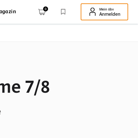
0
Mein öbv
agazin
Enter-Taste!
Anmelden
me 7/8
e