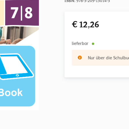
ISBN:
978-3-209-13014-3
€ 12,26
lieferbar
Nur über die Schulbuc