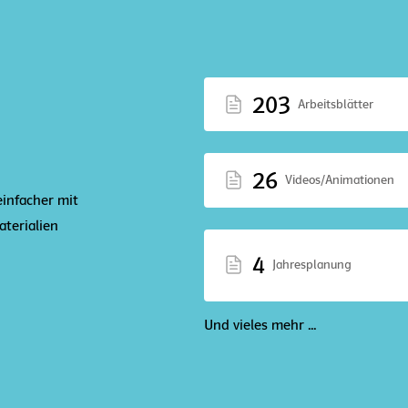
203
Arbeitsblätter
26
Videos/Animationen
einfacher mit
terialien
4
Jahresplanung
Und vieles mehr ...