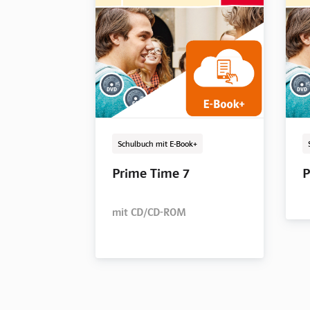
Schulbuch mit E-Book
LehrerInnenband
E-Book Solo
Digital
Digital
Schulbuch mit E-Book+
Prime Time 5
Prime Time 5
Prime Time 5
P
P
P
Prime Time 7
P
L
mit CD/CD-ROM