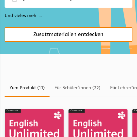
Und vieles mehr ...
Zusatzmaterialien entdecken
Zum Produkt (11)
Für Schüler*innen (22)
Für Lehrer*i