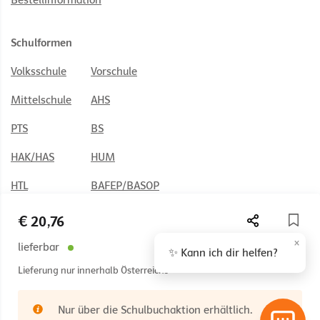
Bestellinformation
Schulformen
Volksschule
Vorschule
Mittelschule
AHS
PTS
BS
HAK/HAS
HUM
HTL
BAFEP/BASOP
€ 20,76
×
lieferbar
✨ Kann ich dir helfen?
© 2026 Österreichischer Bundesverlag Schulbuch GmbH & Co. KG,
Lieferung nur innerhalb Österreichs
Wien
Impressum
AGB
Nutzungsbedingungen
Nur über die Schulbuchaktion erhältlich.
Rücktrittsrecht
Datenschutz
Barrierefreiheit