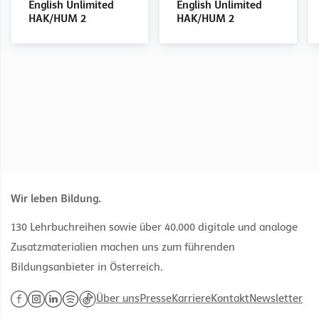
HAK 3
HAK 3
HAK 3
HAK 4/5
HAK 4/5
HAK 4/5
English Unlimited
English Unlimited
Teacher's Book
Teacher's Book
HAK/HUM 2
HAK/HUM 2
Wir leben Bildung.
130 Lehrbuchreihen sowie über 40.000 digitale und analoge
Zusatzmaterialien machen uns zum führenden
Bildungsanbieter in Österreich.
Über uns
Presse
Karriere
Kontakt
Newsletter