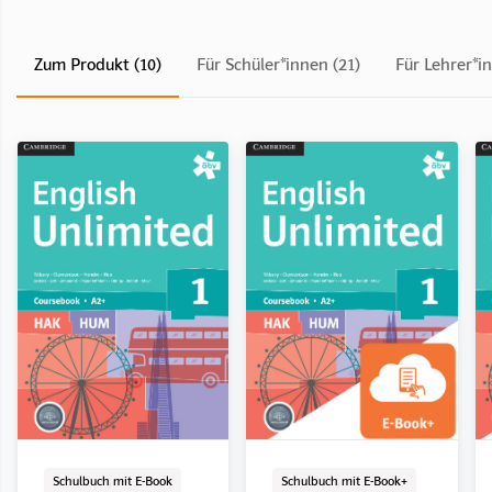
Zum Produkt (10)
Für Schüler*innen (21)
Für Lehrer*i
Schulbuch mit E-Book
LehrerInnenband
E-Book Solo
Digital
Schulbuch mit E-Book
LehrerInnenband
E-Book Solo
Digital
Schulbuch mit E-Book
Schulbuch mit E-Book+