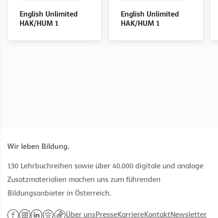
English Unlimited
English Unlimited
English Unlimited
English Unlimited
English Unlimited
English Unlimited
HAK 3
HAK 3
HAK 3
HAK 4/5
HAK 4/5
HAK 4/5
English Unlimited
English Unlimited
Teacher's Book
Teacher's Book
HAK/HUM 1
HAK/HUM 1
Wir leben Bildung.
130 Lehrbuchreihen sowie über 40.000 digitale und analoge
Zusatzmaterialien machen uns zum führenden
Bildungsanbieter in Österreich.
Über uns
Presse
Karriere
Kontakt
Newsletter