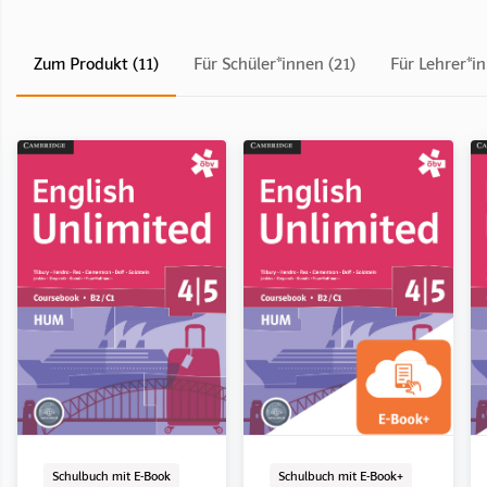
Zum Produkt (11)
Für Schüler*innen (21)
Für Lehrer*i
Schulbuch mit E-Book
LehrerInnenband
E-Book Solo
Digital
Schulbuch mit E-Book
LehrerInnenband
E-Book Solo
Digital
Schulbuch mit E-Book
Schulbuch mit E-Book+