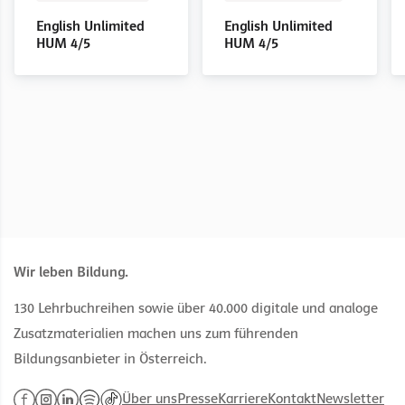
English Unlimited
English Unlimited
English Unlimited
English Unlimited
English Unlimited
English Unlimited
HAK 3
HAK 3
HAK 3
HAK 4/5
HAK 4/5
HAK 4/5
English Unlimited
English Unlimited
Teacher's Book
Teacher's Book
HUM 4/5
HUM 4/5
Wir leben Bildung.
130 Lehrbuchreihen sowie über 40.000 digitale und analoge
Zusatzmaterialien machen uns zum führenden
Bildungsanbieter in Österreich.
Über uns
Presse
Karriere
Kontakt
Newsletter