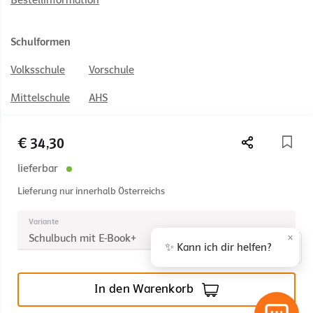
Bestellinformation
Schulformen
Volksschule
Vorschule
Mittelschule
AHS
PTS
BS
€ 34,30
HAK/HAS
HUM
lieferbar
HTL
BAFEP/BASOP
Lieferung nur innerhalb Österreichs
Variante
×
Schulbuch mit E-Book+
✨ Kann ich dir helfen?
© 2026 Österreichischer Bundesverlag Schulbuch GmbH & Co. KG,
Wien
In den Warenkorb
Impressum
AGB
Nutzungsbedingungen
Rücktrittsrecht
Datenschutz
Barrierefreiheit