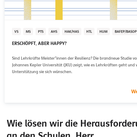
VS
MS
PTS
AHS
HAK/HAS
HTL
HUM
BAFEP/BASOP
ERSCHÖPFT, ABER HAPPY?
Sind Lehrkräfte Meister*innen der Resilienz? Die brandneue Studie v
Johannes Kepler Universität (JKU) zeigt, wie es Lehrkräften geht und
Unterstützung sie sich wünschen.
We
Wie lösen wir die Herausforde
an den Schulen, Herr