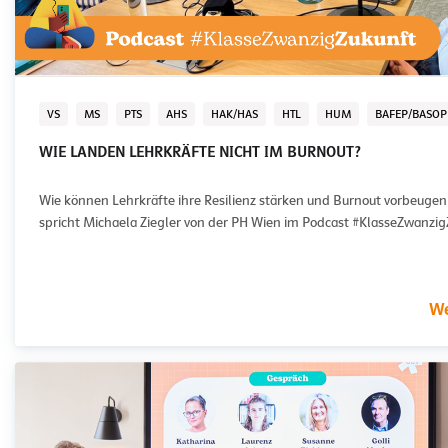
VS
MS
PTS
AHS
HAK/HAS
HTL
HUM
BAFEP/BASOP
WIE LANDEN LEHRKRÄFTE NICHT IM BURNOUT?
Wie können Lehrkräfte ihre Resilienz stärken und Burnout vorbeugen
spricht Michaela Ziegler von der PH Wien im Podcast #KlasseZwanzig
We