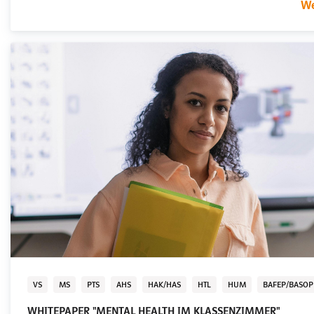
We
VS
MS
PTS
AHS
HAK/HAS
HTL
HUM
BAFEP/BASOP
WHITEPAPER "MENTAL HEALTH IM KLASSENZIMMER"