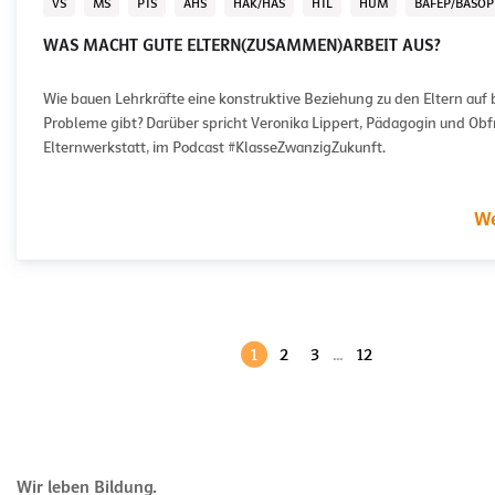
VS
MS
PTS
AHS
HAK/HAS
HTL
HUM
BAFEP/BASOP
WAS MACHT GUTE ELTERN(ZUSAMMEN)ARBEIT AUS?
Wie bauen Lehrkräfte eine konstruktive Beziehung zu den Eltern auf 
Probleme gibt? Darüber spricht Veronika Lippert, Pädagogin und Obf
Elternwerkstatt, im Podcast #KlasseZwanzigZukunft.
We
1
2
3
...
12
Wir leben Bildung.