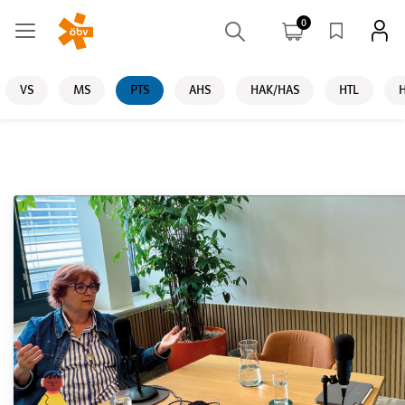
0
VS
MS
PTS
AHS
HAK/HAS
HTL