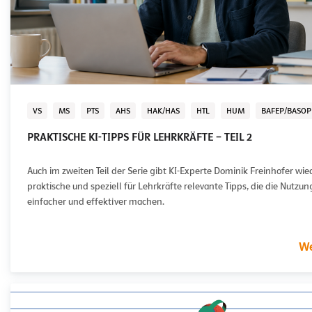
VS
MS
PTS
AHS
HAK/HAS
HTL
HUM
BAFEP/BASOP
PRAKTISCHE KI-TIPPS FÜR LEHRKRÄFTE – TEIL 2
Auch im zweiten Teil der Serie gibt KI-Experte Dominik Freinhofer wie
praktische und speziell für Lehrkräfte relevante Tipps, die die Nutzun
einfacher und effektiver machen.
We