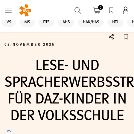
0
VS
MS
PTS
AHS
HAK/HAS
HTL
05.NOVEMBER 2025
LESE- UND
SPRACHERWERBSSTR
FÜR DAZ-KINDER IN
DER VOLKSSCHULE
VS