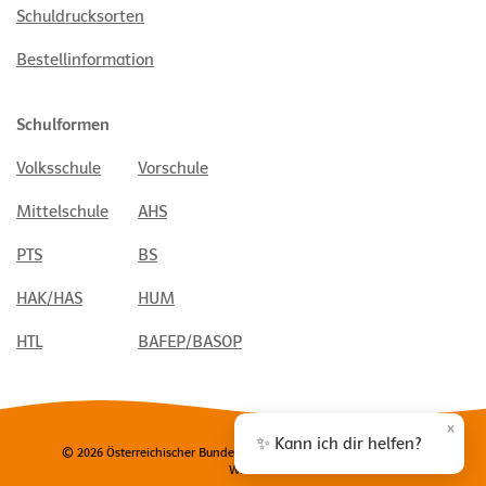
Schuldrucksorten
Bestellinformation
Schulformen
Volksschule
Vorschule
Mittelschule
AHS
PTS
BS
HAK/HAS
HUM
HTL
BAFEP/BASOP
×
✨ Kann ich dir helfen?
© 2026 Österreichischer Bundesverlag Schulbuch GmbH & Co. KG,
Wien